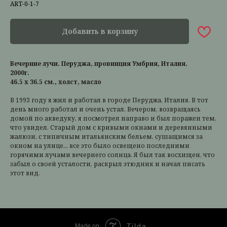
ART-0-1-7
Добавить в корзину
Вечерние лучи. Перуджа, провинция Умбрия, Италия.
2000г.
46.5 х 36.5 см., холст, масло
В 1993 году я жил и работал в городе Перуджа, Италия. В тот
день много работал и очень устал. Вечером, возвращаясь
домой по акведуку, я посмотрел направо и был поражен тем,
что увидел. Старый дом с кривыми окнами и деревянными
жалюзи, с типичным итальянским бельем, сушащимся за
окном на улице... все это было освещено последними
горячими лучами вечернего солнца. Я был так восхищен, что
забыл о своей усталости, раскрыл этюдник и начал писать
этот вид.
Tilda
Made on