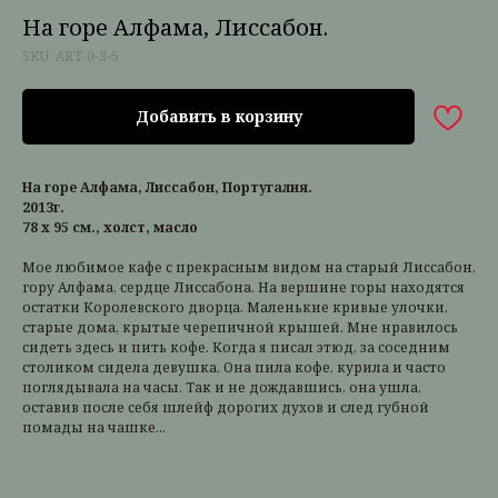
На горе Алфама, Лиссабон.
SKU:
ART-0-3-5
Добавить в корзину
На горе Алфама, Лиссабон, Португалия.
2013г.
78 х 95 см., холст, масло
Мое любимое кафе с прекрасным видом на старый Лиссабон,
гору Алфама, сердце Лиссабона. На вершине горы находятся
остатки Королевского дворца. Маленькие кривые улочки,
старые дома, крытые черепичной крышей. Мне нравилось
сидеть здесь и пить кофе. Когда я писал этюд, за соседним
столиком сидела девушка. Она пила кофе, курила и часто
поглядывала на часы. Так и не дождавшись, она ушла,
оставив после себя шлейф дорогих духов и след губной
помады на чашке...