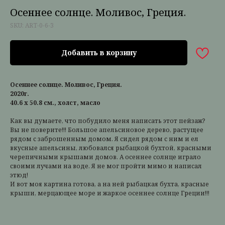
Осеннее солнце. Моливос, Греция.
SKU:
ART-0-6-3
Добавить в корзину
Осеннее солнце. Моливос, Греция.
2020г.
40.6 х 50.8 см., холст, масло
Как вы думаете, что побудило меня написать этот пейзаж?
Вы не поверите!!! Большое апельсиновое дерево, растущее
рядом с заброшенным домом. Я сидел рядом с ним и ел
вкусные апельсины, любовался рыбацкой бухтой, красными
черепичными крышами домов. А осеннее солнце играло
своими лучами на воде. Я не мог пройти мимо и написал
этюд!
И вот моя картина готова, а на ней рыбацкая бухта, красные
крыши, мерцающее море и жаркое осеннее солнце Греции!!!